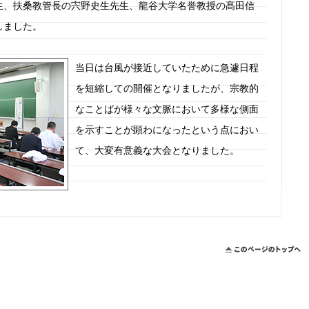
生、扶桑教管長の宍野史生先生、龍谷大学名誉教授の髙田信
しました。
当日は台風が接近していたために急遽日程
を短縮しての開催となりましたが、宗教的
なことばが様々な文脈において多様な側面
を示すことが顕わになったという点におい
て、大変有意義な大会となりました。