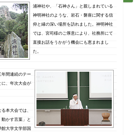
浦神社や、「石神さん」と親しまれている
神明神社のような、岩石・磐座に関する信
仰と縁の深い場所を訪れました。神明神社
では、宮司様のご厚意により、社務所にて
直接お話をうかがう機会にも恵まれまし
た。
三年間連続のテー
とに、年次大会が
なる本大会では、
・動かす言葉」と
學館大学文学部国