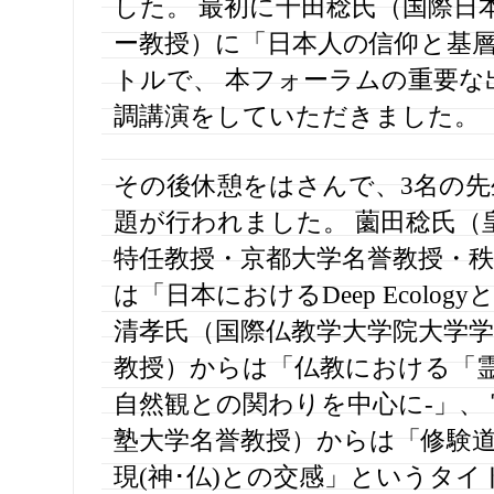
した。 最初に千田稔氏（国際日
ー教授）に「日本人の信仰と基
トルで、 本フォーラムの重要な
調講演をしていただきました。
その後休憩をはさんで、3名の先
題が行われました。 薗田稔氏（
特任教授・京都大学名誉教授・
は「日本におけるDeep Ecolog
清孝氏（国際仏教学大学院大学学
教授）からは「仏教における「霊
自然観との関わりを中心に-」、
塾大学名誉教授）からは「修験
現(神･仏)との交感」というタ