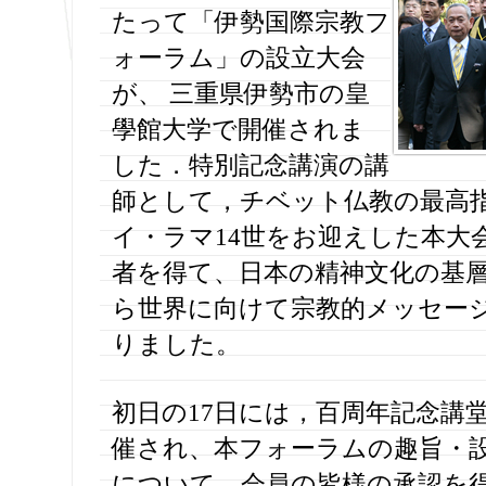
たって「伊勢国際宗教フ
ォーラム」の設立大会
が、 三重県伊勢市の皇
學館大学で開催されま
した．特別記念講演の講
師として，チベット仏教の最高
イ・ラマ14世をお迎えした本大
者を得て、日本の精神文化の基
ら世界に向けて宗教的メッセー
りました。
初日の17日には，百周年記念講
催され、本フォーラムの趣旨・
について、会員の皆様の承認を