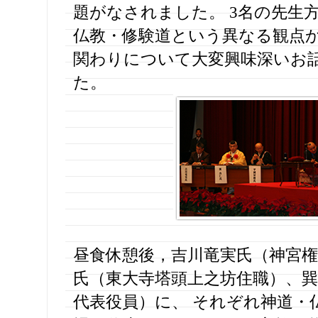
題がなされました。 3名の先生
仏教・修験道という異なる観点
関わりについて大変興味深いお
た。
昼食休憩後，吉川竜実氏（神宮権
氏（東大寺塔頭上之坊住職）、巽
代表役員）に、 それぞれ神道・