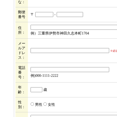
な：
郵便
〒
-
番号
住
所：
例）三重県伊勢市神田久志本町1704
メー
ルア
※必
ドレ
ス：
電話
番
例)000-1111-2222
号：
年
歳
齢：
性
男性
女性
別：